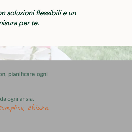
soluzioni flessibili e un
isura per te.
on, pianificare ogni
da ogni ansia.
semplice, chiara