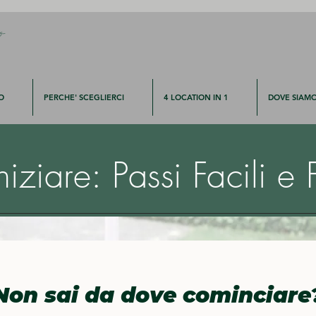
o
O
PERCHE' SCEGLIERCI
4 LOCATION IN 1
DOVE SIAM
ziare: Passi Facili e F
Non sai da dove cominciare