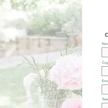
C
No
Co
Ema
Tel