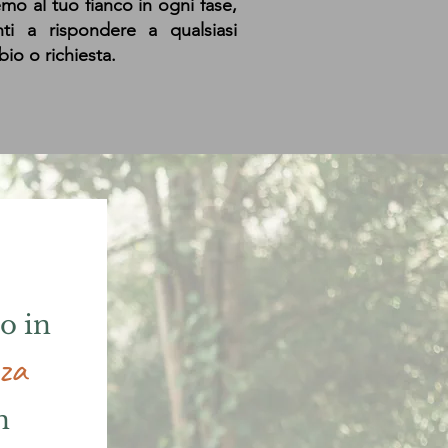
mo al tuo fianco in ogni fase,
nti a rispondere a qualsiasi
io o richiesta.
o in
za
n