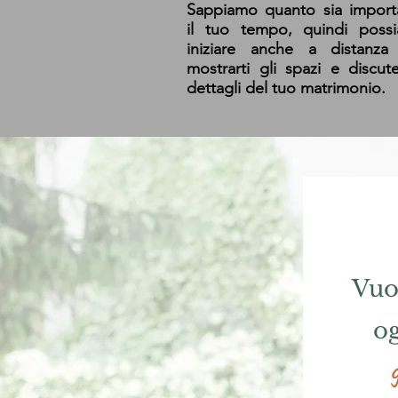
Sappiamo quanto sia import
il tuo tempo, quindi poss
iniziare anche a distanza
mostrarti gli spazi e discut
dettagli del tuo matrimonio.
Vuo
og