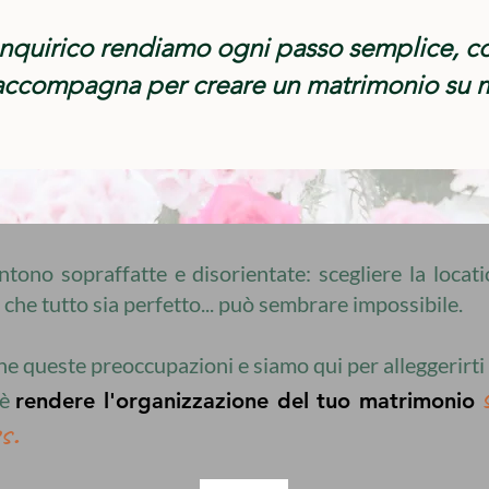
anquirico rendiamo ogni passo semplice, con 
accompagna per creare un matrimonio su m
tono sopraffatte e disorientate: scegliere la locati
e che tutto sia perfetto... può sembrare impossibile.
queste preoccupazioni e siamo qui per alleggerirti 
 è
rendere l'organizzazione del tuo matrimonio
​​