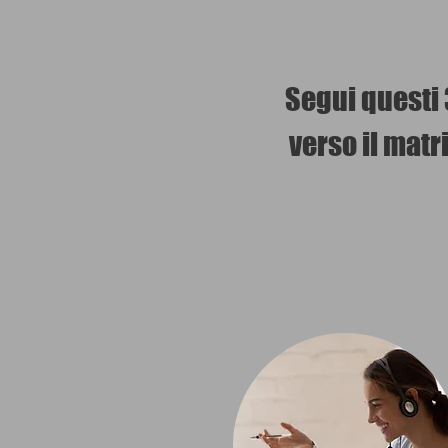
Segui questi 3
verso il matr