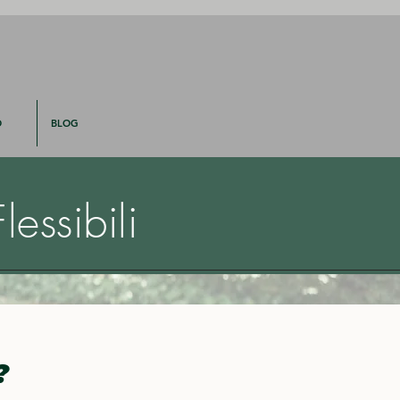
O
BLOG
lessibili
?