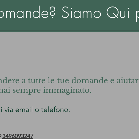
omande? Siamo Qui p
?
ere a tutte le tue domande e aiutarti
hai sempre immaginato.
i via email o telefono.
9
3496093247