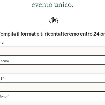
evento unico.
ompila il format e ti ricontatteremo entro 24 o
me
gnome
il
efono