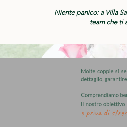
Niente panico: a Villa S
team che ti 
Molte coppie si sen
dettaglio, garantir
Comprendiamo bene 
Il nostro obiettivo
e priva di stress.​