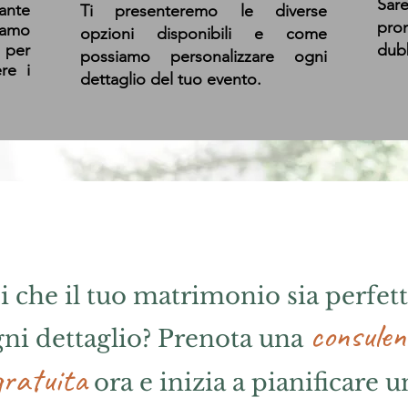
Sare
ante
Ti presenteremo le diverse
pro
iamo
opzioni disponibili e come
 per
dubb
possiamo personalizzare ogni
ere i
dettaglio del tuo evento.
i che il tuo matrimonio sia perfett
consulen
ni dettaglio? Prenota una
gratuita
ora e inizia a pianificare u