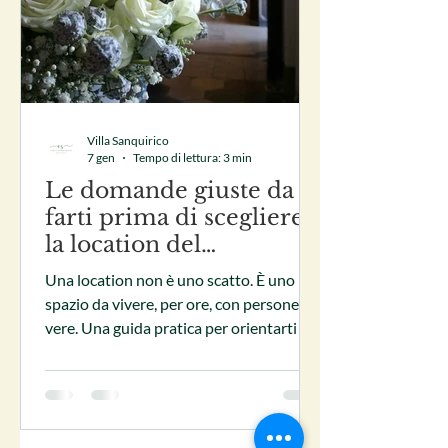
Villa Sanquirico
7 gen
Tempo di lettura: 3 min
Le domande giuste da
farti prima di scegliere
la location del
matrimonio
Una location non è uno scatto. È uno
spazio da vivere, per ore, con persone
vere. Una guida pratica per orientarti tra
logistica, imprevisti e scelte importanti,
prima di innamorarti delle foto Perché
scegliere una location è una decisione
più complessa di quanto sembri Non
perché debba essere complicata, ma